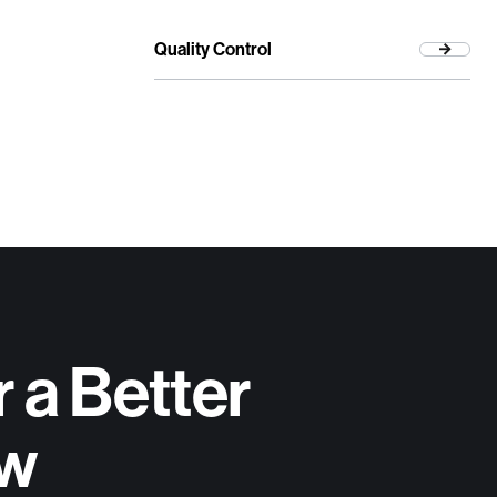
Quality Control
r a Better
w