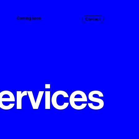
C
oming soon
Contact
e
r
v
i
c
e
s