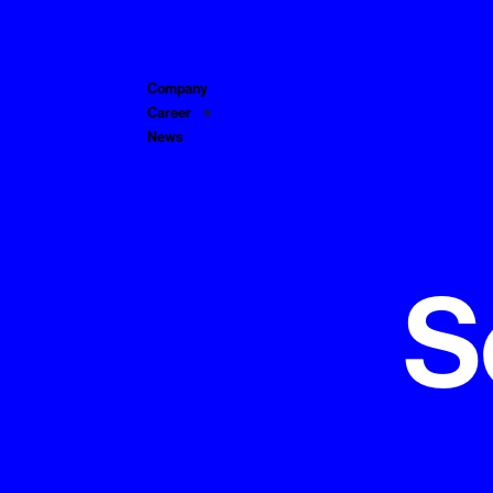
Service
Company
Career
News
S